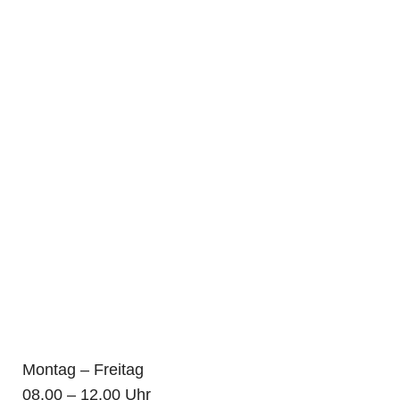
Hier finden Sie uns
Kanzlei
Turnstraße 21 - 66953 Pirmasens
Telefonische Ereichbarkeit
06331 608 695 0
Montag – Freitag
08.00 – 12.00 Uhr