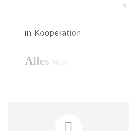
i
n
K
o
o
p
e
r
a
t
i
o
n
A
l
l
e
s
w
a
s
R
e
c
h
t
i
s
t