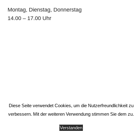
Montag, Dienstag, Donnerstag
14.00 – 17.00 Uhr
Nachrichten per Mail
zinzow@zkk-ps.de
klein@zkk-ps.de
Diese Seite verwendet Cookies, um die Nutzerfreundlichkeit zu
verbessern. Mit der weiteren Verwendung stimmen Sie dem zu.
Rechts- und Fachanwaltskanzlei Zinzow Klein
Verstanden
footer